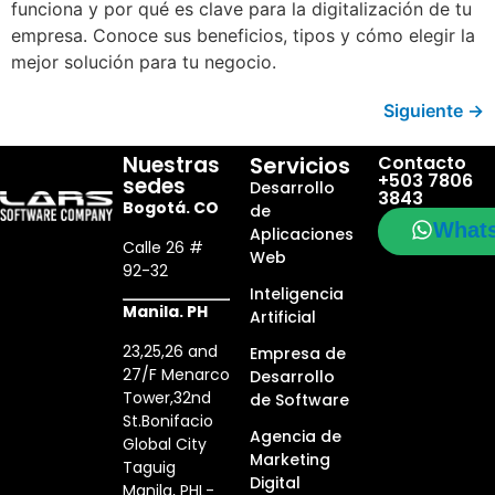
funciona y por qué es clave para la digitalización de tu
empresa. Conoce sus beneficios, tipos y cómo elegir la
mejor solución para tu negocio.
Siguiente
→
Nuestras
Servicios
Contacto
+503 7806
sedes
Desarrollo
3843
Bogotá. CO
de
What
Aplicaciones
Calle 26 #
Web
92-32
Inteligencia
Manila. PH
Artificial
23,25,26 and
Empresa de
27/F Menarco
Desarrollo
Tower,32nd
de Software
St.Bonifacio
Agencia de
Global City
Marketing
Taguig
Digital
Manila, PHL-