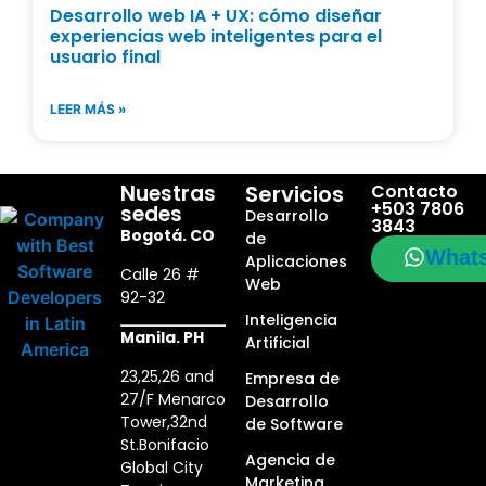
Desarrollo web IA + UX: cómo diseñar
experiencias web inteligentes para el
usuario final
LEER MÁS »
Nuestras
Servicios
Contacto
+503 7806
sedes
Desarrollo
3843
Bogotá. CO
de
What
Aplicaciones
Calle 26 #
Web
92-32
Inteligencia
Manila. PH
Artificial
23,25,26 and
Empresa de
27/F Menarco
Desarrollo
Tower,32nd
de Software
St.Bonifacio
Agencia de
Global City
Marketing