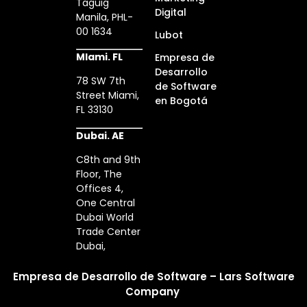
Taguig
Digital
Manila, PHL-
00 1634
Lubot
MIami. FL
Empresa de
Desarrollo
78 SW 7th
de Software
Street Miami,
en Bogotá
FL 33130
Dubai. AE
C8th and 9th
Floor, The
Offices 4,
One Central
Dubai World
Trade Center
Dubai,
Empresa de Desarrollo de Software – Lars Software
Company