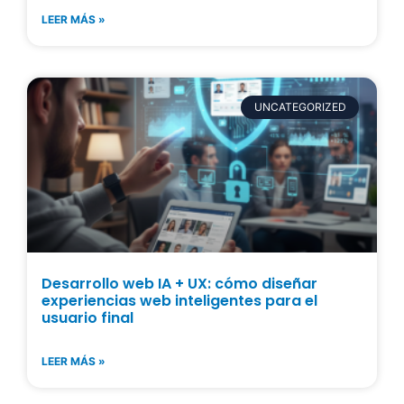
LEER MÁS »
UNCATEGORIZED
Desarrollo web IA + UX: cómo diseñar
experiencias web inteligentes para el
usuario final
LEER MÁS »