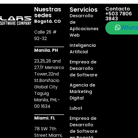
Nuestras
Servicios
Contacto
+503 7806
sedes
Desarrollo
3843
Bogotá. CO
de
What
Aplicaciones
Calle 26 #
Web
92-32
Inteligencia
Manila. PH
Artificial
23,25,26 and
Empresa de
27/F Menarco
Desarrollo
Tower,32nd
de Software
St.Bonifacio
Agencia de
Global City
Marketing
Taguig
Digital
Manila, PHL-
00 1634
Lubot
MIami. FL
Empresa de
Desarrollo
78 SW 7th
de Software
Street Miami,
en Bogotá