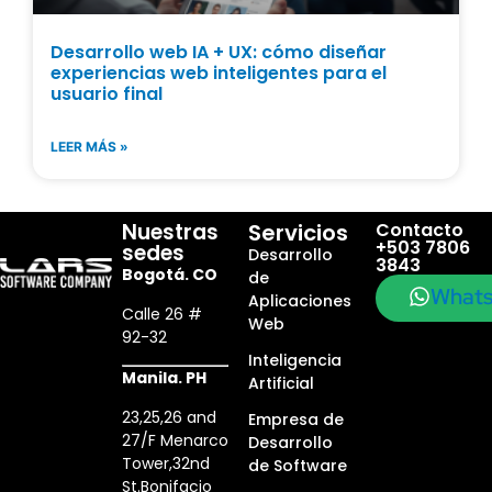
Desarrollo web IA + UX: cómo diseñar
experiencias web inteligentes para el
usuario final
LEER MÁS »
Nuestras
Servicios
Contacto
+503 7806
sedes
Desarrollo
3843
Bogotá. CO
de
What
Aplicaciones
Calle 26 #
Web
92-32
Inteligencia
Manila. PH
Artificial
23,25,26 and
Empresa de
27/F Menarco
Desarrollo
Tower,32nd
de Software
St.Bonifacio