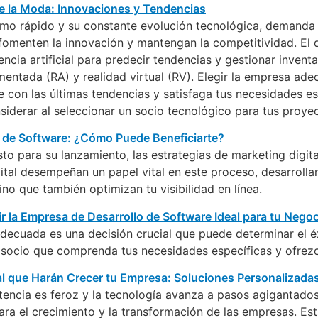
itmo rápido y su constante evolución tecnológica, demanda
fomenten la innovación y mantengan la competitividad. El 
ncia artificial para predecir tendencias y gestionar invent
ntada (RA) y realidad virtual (RV). Elegir la empresa ade
nee con las últimas tendencias y satisfaga tus necesidades 
siderar al seleccionar un socio tecnológico para tus proye
sto para su lanzamiento, las estrategias de marketing digita
gital desempeñan un papel vital en este proceso, desarro
ino que también optimizan tu visibilidad en línea.
adecuada es una decisión crucial que puede determinar el éx
socio que comprenda tus necesidades específicas y ofrezca
cia es feroz y la tecnología avanza a pasos agigantados, 
ra el crecimiento y la transformación de las empresas. Est