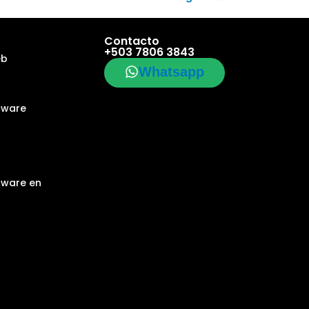
Contacto
+503 7806 3843
eb
Whatsapp
tware
tware en