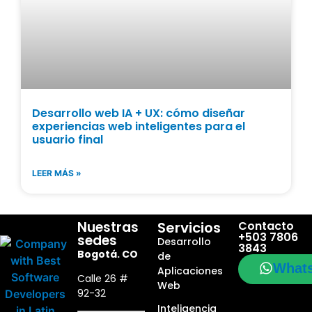
Desarrollo web IA + UX: cómo diseñar
experiencias web inteligentes para el
usuario final
LEER MÁS »
Nuestras
Servicios
Contacto
+503 7806
sedes
Desarrollo
3843
Bogotá. CO
de
What
Aplicaciones
Calle 26 #
Web
92-32
Inteligencia