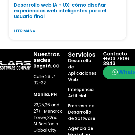
Desarrollo web IA + UX: cómo diseñar
experiencias web inteligentes para el
usuario final
LEER MÁS »
Nuestras
Servicios
Contacto
+503 7806
sedes
Desarrollo
3843
Bogotá. CO
de
What
Aplicaciones
Calle 26 #
Web
92-32
Inteligencia
Manila. PH
Artificial
23,25,26 and
Empresa de
27/F Menarco
Desarrollo
Tower,32nd
de Software
St.Bonifacio
Agencia de
Global City
Marketing