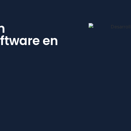
n
oftware en