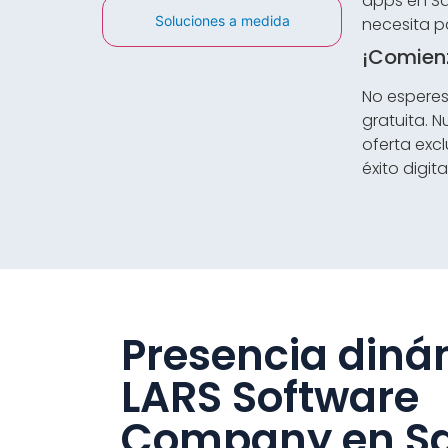
apps en Sa
Soluciones a medida
necesita p
¡Comien
No esperes
gratuita. N
oferta exc
éxito digit
Presencia diná
LARS Software
Company en S