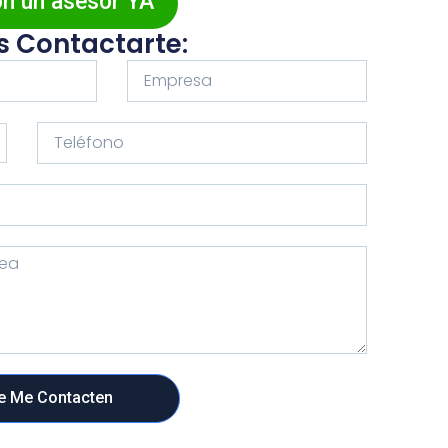
on un asesor YA
 Contactarte:
e Me Contacten