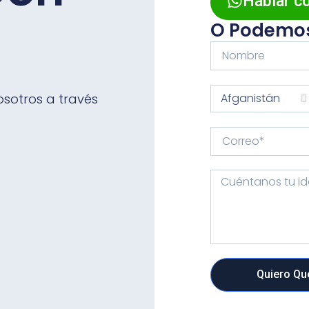
Hablar c
O Podemos
sotros a través
Quiero Qu