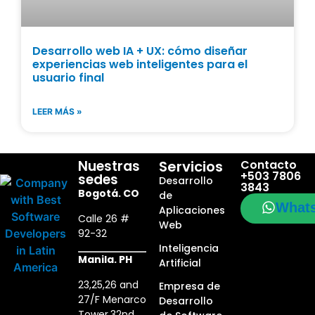
Desarrollo web IA + UX: cómo diseñar
experiencias web inteligentes para el
usuario final
LEER MÁS »
Nuestras
Servicios
Contacto
+503 7806
sedes
Desarrollo
3843
Bogotá. CO
de
What
Aplicaciones
Calle 26 #
Web
92-32
Inteligencia
Manila. PH
Artificial
23,25,26 and
Empresa de
27/F Menarco
Desarrollo
Tower,32nd