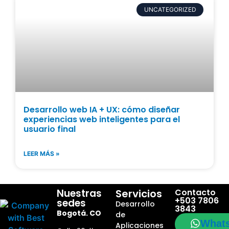
UNCATEGORIZED
Desarrollo web IA + UX: cómo diseñar
experiencias web inteligentes para el
usuario final
LEER MÁS »
Nuestras
Servicios
Contacto
+503 7806
sedes
Desarrollo
3843
Bogotá. CO
de
What
Aplicaciones