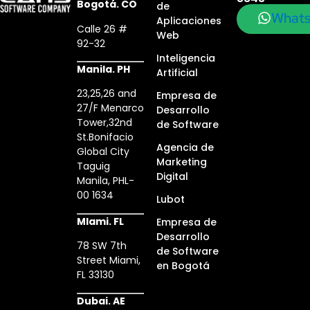
Bogotá. CO
de
What
Aplicaciones
Calle 26 #
Web
92-32
Inteligencia
Manila. PH
Artificial
23,25,26 and
Empresa de
27/F Menarco
Desarrollo
Tower,32nd
de Software
St.Bonifacio
Agencia de
Global City
Marketing
Taguig
Digital
Manila, PHL-
00 1634
Lubot
MIami. FL
Empresa de
Desarrollo
78 SW 7th
de Software
Street Miami,
en Bogotá
FL 33130
Dubai. AE