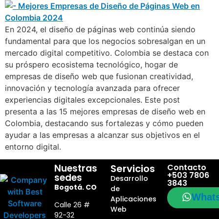
En 2024, el diseño de páginas web continúa siendo
fundamental para que los negocios sobresalgan en un
mercado digital competitivo. Colombia se destaca con
su próspero ecosistema tecnológico, hogar de
empresas de diseño web que fusionan creatividad,
innovación y tecnología avanzada para ofrecer
experiencias digitales excepcionales. Este post
presenta a las 15 mejores empresas de diseño web en
Colombia, destacando sus fortalezas y cómo pueden
ayudar a las empresas a alcanzar sus objetivos en el
entorno digital.
Nuestras
Servicios
Contacto
+503 7806
sedes
Desarrollo
3843
Bogotá. CO
de
What
Aplicaciones
Calle 26 #
Web
92-32