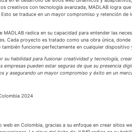
za en el desarrollo de sitios web dinámicos y adaptativo
ntos creativos con tecnología avanzada, MADLAB logra que 
 Esto se traduce en un mayor compromiso y retención de los
e MADLAB radica en su capacidad para entender las necesid
es. Cada proyecto es tratado como una obra única, donde la
e también funcione perfectamente en cualquier dispositivo 
u habilidad para fusionar creatividad y tecnología, crea
s empresas pueden estar seguras de que su presencia digita
ios y asegurando un mayor compromiso y éxito en un merc
web en Colombia, gracias a su enfoque en crear sitios we
versiones. La clave del éxito de JUMP radica en su habilid