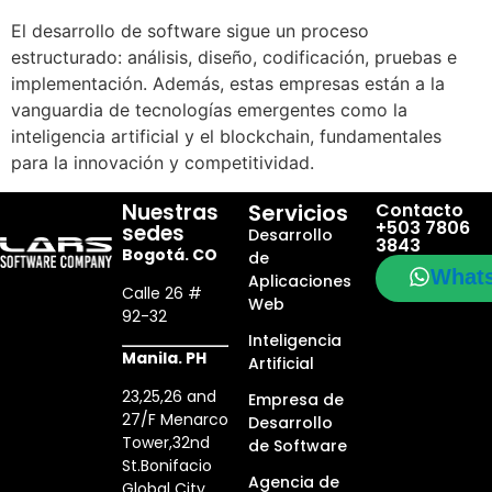
El desarrollo de software sigue un proceso
estructurado: análisis, diseño, codificación, pruebas e
implementación. Además, estas empresas están a la
vanguardia de tecnologías emergentes como la
inteligencia artificial y el blockchain, fundamentales
para la innovación y competitividad.
Nuestras
Servicios
Contacto
+503 7806
sedes
Desarrollo
3843
Bogotá. CO
de
What
Aplicaciones
Calle 26 #
Web
92-32
Inteligencia
Manila. PH
Artificial
23,25,26 and
Empresa de
27/F Menarco
Desarrollo
Tower,32nd
de Software
St.Bonifacio
Agencia de
Global City