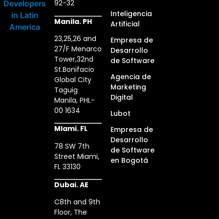
92-32
Inteligencia
Manila. PH
Artificial
23,25,26 and
Empresa de
27/F Menarco
Desarrollo
Tower,32nd
de Software
St.Bonifacio
Agencia de
Global City
Marketing
Taguig
Digital
Manila, PHL-
00 1634
Lubot
MIami. FL
Empresa de
Desarrollo
78 SW 7th
de Software
Street Miami,
en Bogotá
FL 33130
Dubai. AE
C8th and 9th
Floor, The