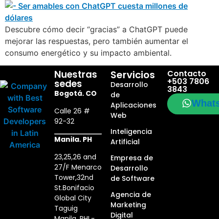
Descubre cómo decir “gracias” a ChatGPT puede
mejorar las respuestas, pero también aumentar el
consumo energético y su impacto ambiental.
Nuestras
Servicios
Contacto
+503 7806
sedes
Desarrollo
3843
Bogotá. CO
de
What
Aplicaciones
Calle 26 #
Web
92-32
Inteligencia
Manila. PH
Artificial
23,25,26 and
Empresa de
27/F Menarco
Desarrollo
Tower,32nd
de Software
St.Bonifacio
Agencia de
Global City
Marketing
Taguig
Digital
Manila, PHL-