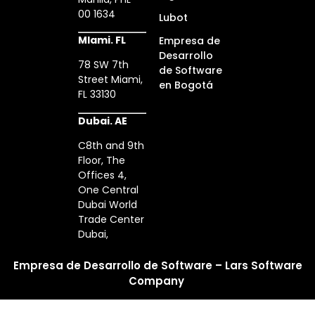
00 1634
Lubot
MIami. FL
Empresa de
Desarrollo
78 SW 7th
de Software
Street Miami,
en Bogotá
FL 33130
Dubai. AE
C8th and 9th
Floor, The
Offices 4,
One Central
Dubai World
Trade Center
Dubai,
Empresa de Desarrollo de Software – Lars Software
Company