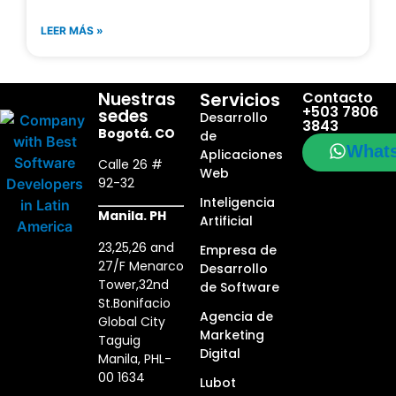
LEER MÁS »
Nuestras
Servicios
Contacto
+503 7806
sedes
Desarrollo
3843
Bogotá. CO
de
What
Aplicaciones
Calle 26 #
Web
92-32
Inteligencia
Manila. PH
Artificial
23,25,26 and
Empresa de
27/F Menarco
Desarrollo
Tower,32nd
de Software
St.Bonifacio
Agencia de
Global City
Marketing
Taguig
Digital
Manila, PHL-
00 1634
Lubot