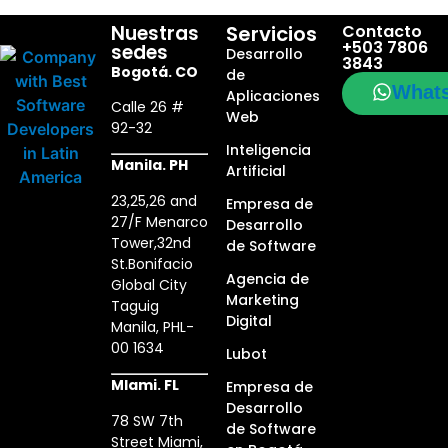
Nuestras
Servicios
Contacto
+503 7806
sedes
Desarrollo
3843
Bogotá. CO
de
What
Aplicaciones
Calle 26 #
Web
92-32
Inteligencia
Manila. PH
Artificial
23,25,26 and
Empresa de
27/F Menarco
Desarrollo
Tower,32nd
de Software
St.Bonifacio
Agencia de
Global City
Marketing
Taguig
Digital
Manila, PHL-
00 1634
Lubot
MIami. FL
Empresa de
Desarrollo
78 SW 7th
de Software
Street Miami,