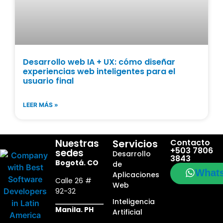
Desarrollo web IA + UX: cómo diseñar
experiencias web inteligentes para el
usuario final
LEER MÁS »
Nuestras
Servicios
Contacto
+503 7806
sedes
Desarrollo
3843
Bogotá. CO
de
What
Aplicaciones
Calle 26 #
Web
92-32
Inteligencia
Manila. PH
Artificial