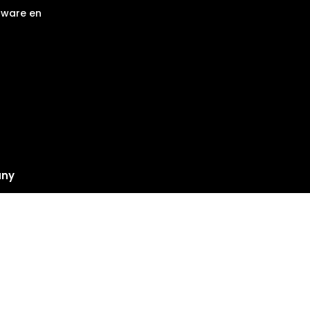
tware en
any