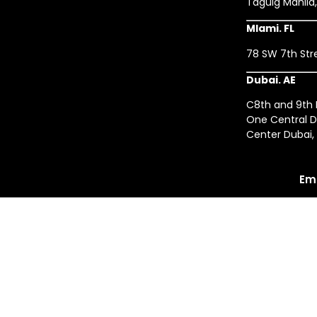
Taguig Manila
MIami. FL
78 SW 7th Stre
Dubai. AE
C8th and 9th F
One Central D
Center Dubai,
Em