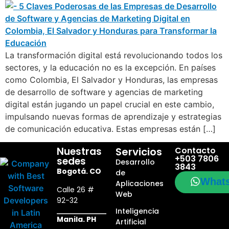
La transformación digital está revolucionando todos los
sectores, y la educación no es la excepción. En países
como Colombia, El Salvador y Honduras, las empresas
de desarrollo de software y agencias de marketing
digital están jugando un papel crucial en este cambio,
impulsando nuevas formas de aprendizaje y estrategias
de comunicación educativa. Estas empresas están […]
Nuestras
Servicios
Contacto
+503 7806
sedes
Desarrollo
3843
Bogotá. CO
de
What
Aplicaciones
Calle 26 #
Web
92-32
Inteligencia
Manila. PH
Artificial