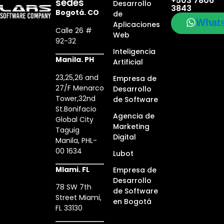
+503 7806
sedes
Desarrollo
3843
Bogotá. CO
de
What
Aplicaciones
Calle 26 #
Web
92-32
Inteligencia
Manila. PH
Artificial
23,25,26 and
Empresa de
27/F Menarco
Desarrollo
Tower,32nd
de Software
St.Bonifacio
Agencia de
Global City
Marketing
Taguig
Digital
Manila, PHL-
00 1634
Lubot
MIami. FL
Empresa de
Desarrollo
78 SW 7th
de Software
Street Miami,
en Bogotá
FL 33130