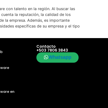
e con talento en la región. Al buscar las
cuenta la reputación, la calidad de los
ra de la empresa. Además, es importante
sidades específicas de su empresa y el tipo
Contacto
+503 7806 3843
eb
Whatsapp
tware
tware en