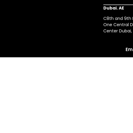
Dubai. AE
C8th and 9th F
One Central D
Center Dubai,
Em