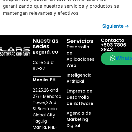
garantizando que nuestros servicios y productos se
mantengan relevantes y efectivos.
Siguiente
→
Nuestras
Servicios
Contacto
+503 7806
sedes
Desarrollo
3843
Bogotá. CO
de
What
Aplicaciones
Calle 26 #
Web
92-32
Inteligencia
Manila. PH
Artificial
23,25,26 and
Empresa de
27/F Menarco
Desarrollo
Tower,32nd
de Software
St.Bonifacio
Agencia de
Global City
Marketing
Taguig
Digital
Manila, PHL-