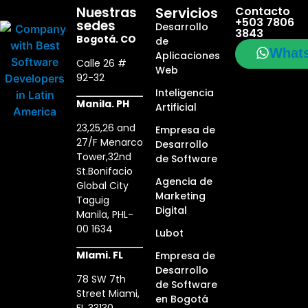
Nuestras
Servicios
Contacto
+503 7806
sedes
Desarrollo
3843
Bogotá. CO
de
What
Aplicaciones
Calle 26 #
Web
92-32
Inteligencia
Manila. PH
Artificial
23,25,26 and
Empresa de
27/F Menarco
Desarrollo
Tower,32nd
de Software
St.Bonifacio
Agencia de
Global City
Marketing
Taguig
Digital
Manila, PHL-
00 1634
Lubot
MIami. FL
Empresa de
Desarrollo
78 SW 7th
de Software
Street Miami,
en Bogotá
FL 33130