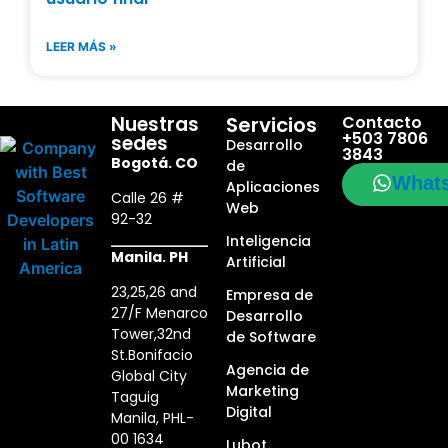
LEER MÁS »
Nuestras
Servicios
Contacto
+503 7806
sedes
Desarrollo
3843
Bogotá. CO
de
What
Aplicaciones
Calle 26 #
Web
92-32
Inteligencia
Manila. PH
Artificial
23,25,26 and
Empresa de
27/F Menarco
Desarrollo
Tower,32nd
de Software
St.Bonifacio
Agencia de
Global City
Marketing
Taguig
Digital
Manila, PHL-
00 1634
Lubot